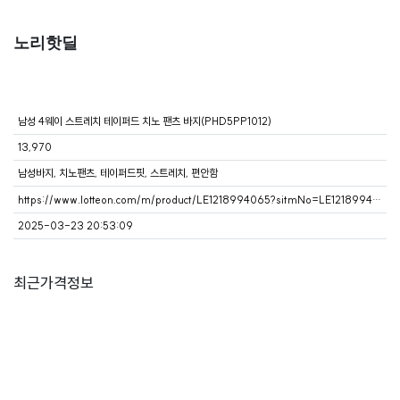
노리핫딜
남성 4웨이 스트레치 테이퍼드 치노 팬츠 바지(PHD5PP1012)
13,970
남성바지, 치노팬츠, 테이퍼드핏, 스트레치, 편안함
https://www.lotteon.com/m/product/LE1218994065?sitmNo=LE1218994065_1312922984&ch_no=101158&ch_dtl_no=1035085&entryPoint=pcs&dp_infw_cd=CHT&NaPm=ct%3Dm8lb6hl4%7Cci%3D2f63d312a411b7bc65ef18952519e9be2b8fa6b7%7Ctr%3Dslsl%7Csn%3D1243359%7Chk%3D3fdf10c513ce222
2025-03-23 20:53:09
최근가격정보