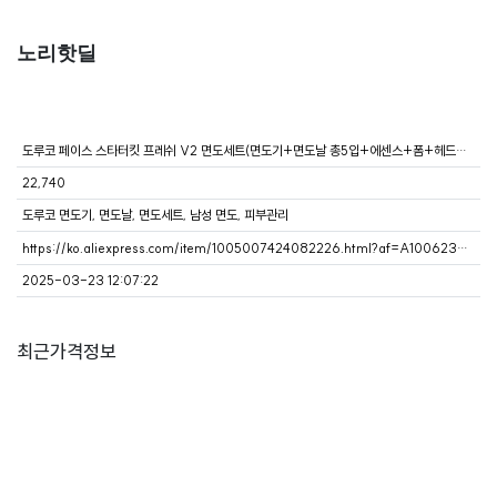
노리핫딜
도루코 페이스 스타터킷 프레쉬 V2 면도세트(면도기+면도날 총5입+에센스+폼+헤드케이스)
22,740
도루코 면도기, 면도날, 면도세트, 남성 면도, 피부관리
https://ko.aliexpress.com/item/1005007424082226.html?af=A100623932&isdl=y&aff_platform=true&aff_short_key=tpRPHja&dp=A1006239324372060488%7C290449872xPykI%7C9999%7C3%7Cq%7Caliexpress
2025-03-23 12:07:22
최근가격정보