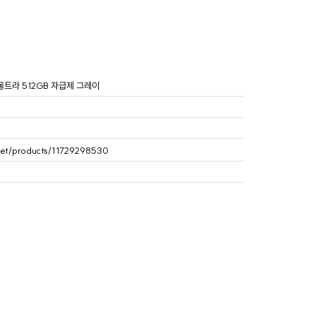
울트라 512GB 자급제 그레이
get/products/11729298530