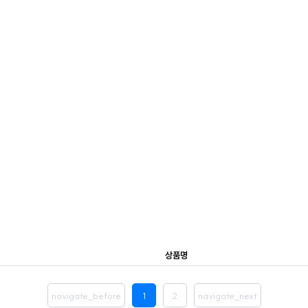
상품명
navigate_before
1
2
navigate_next