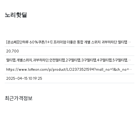
노리핫딜
[온쇼페][단하루 60%쿠폰/1+1] 프리미엄 더좋은 통합 개별 스위치 과부하차단 멀티탭 2구~6구
20,700
멀티탭,개별스위치,과부하차단,안전멀티탭,2구멀티탭,3구멀티탭,4구멀티탭,5구멀티탭,6구멀티탭,더좋은멀티탭
https://www.lotteon.com/p/product/LO2373521594?mall_no=1&ch_no=100995&ch_dtl_no=1025316&ch_mem_no=290779994Ro8fD67fdb4119c
2025-04-15 10:19:25
최근가격정보