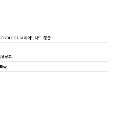
B90LE01 AI 하이브리드 1등급
성냉장고
ling