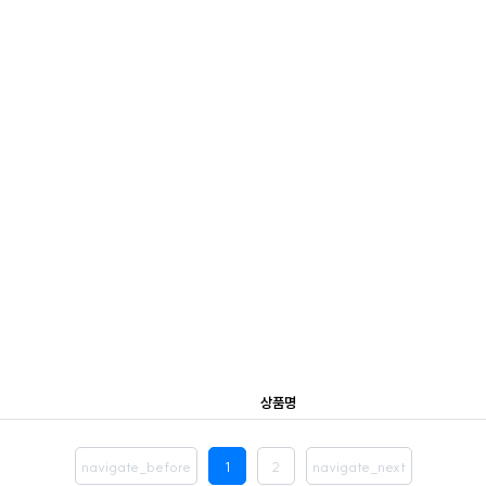
상품명
navigate_before
1
2
navigate_next