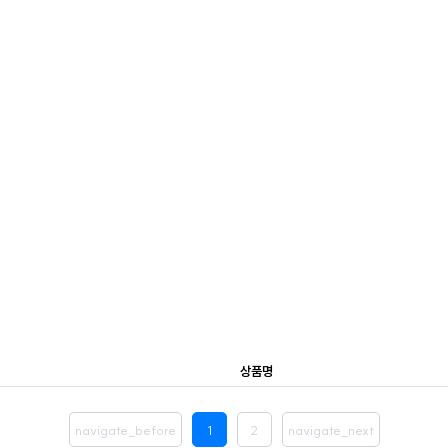
상품명
navigate_before
1
2
navigate_next