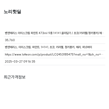
노리핫딜
벤앤제리스 아이스크림 파인트 473ml 9종 1+1+1 골라담기 / 초코/카라멜/청키몽키/체리/피넛버터 외
35,760
벤앤제리스, 아이스크림, 파인트, 1+1+1, 초코, 카라멜, 청키몽키, 체리, 피넛버터
https://www.lotteon.com/p/product/LO2453185475?mall_no=1&ch_no=101158&ch_dtl_no=1035085&ch_mem_no=290505761aThbw67e498db89
2025-03-27 09:16:35
최근가격정보