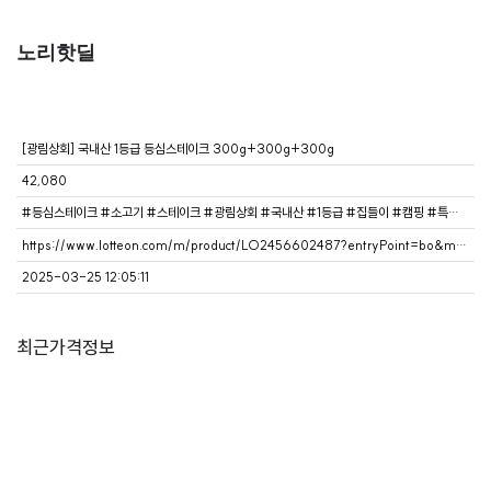
노리핫딜
[광림상회] 국내산 1등급 등심스테이크 300g+300g+300g
42,080
#등심스테이크 #소고기 #스테이크 #광림상회 #국내산 #1등급 #집들이 #캠핑 #특별한날 #고급스테이크
https://www.lotteon.com/m/product/LO2456602487?entryPoint=bo&mall_no=1&ch_no=100995&ch_dtl_no=1025316&ch_mem_no=290478653g9KV867e21d5e8b
2025-03-25 12:05:11
최근가격정보