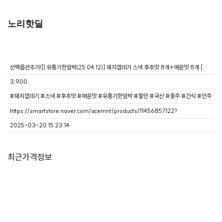
노리핫딜
선택옵션추가!]] 유통기한임박(25.04.12)] 돼지껍데기 스낵 후추맛 8개+매운맛 8개 [원산지:국산(충청북도 충주시)]
3,900
#돼지껍데기 #스낵 #후추맛 #매운맛 #유통기한임박 #할인 #국산 #충주 #간식 #안주
https://smartstore.naver.com/acemnt/products/11456857122?
2025-03-20 15:23:14
최근가격정보