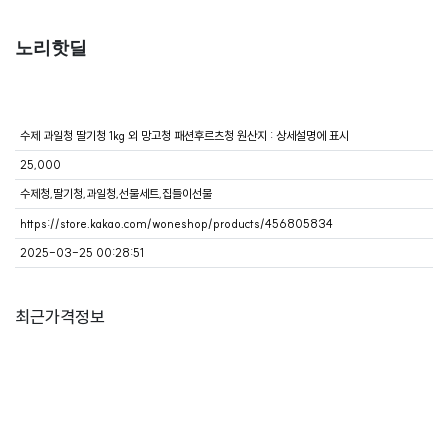
노리핫딜
수제 과일청 딸기청 1kg 외 망고청 패션후르츠청 원산지 : 상세설명에 표시
25,000
수제청,딸기청,과일청,선물세트,집들이선물
https://store.kakao.com/woneshop/products/456805834
2025-03-25 00:28:51
최근가격정보