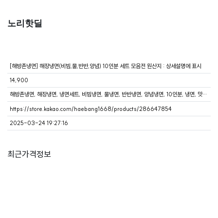
노리핫딜
[해방촌냉면] 해장냉면(비빔,물,반반,양념) 10인분 세트 모음전 원산지 : 상세설명에 표시
14,900
해방촌냉면, 해장냉면, 냉면세트, 비빔냉면, 물냉면, 반반냉면, 양념냉면, 10인분, 냉면, 맛집냉면
https://store.kakao.com/haebang1668/products/286647854
2025-03-24 19:27:16
최근가격정보