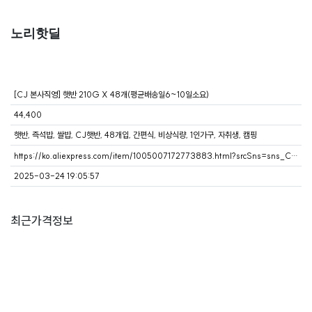
노리핫딜
[CJ 본사직영] 햇반 210G X 48개(평균배송일6~10일소요)
44,400
햇반, 즉석밥, 쌀밥, CJ햇반, 48개입, 간편식, 비상식량, 1인가구, 자취생, 캠핑
https://ko.aliexpress.com/item/1005007172773883.html?srcSns=sns_Copy&spreadType=socialShare&bizType=ProductDetail&social_params=6000261737142&aff_fcid=8ad6afe3e916452aa97c5806cf817747-1742810739617-02636-_oleX9mn&tt=MG&aff_fsk=_oleX9mn&af=A100623932&aff_p
2025-03-24 19:05:57
최근가격정보