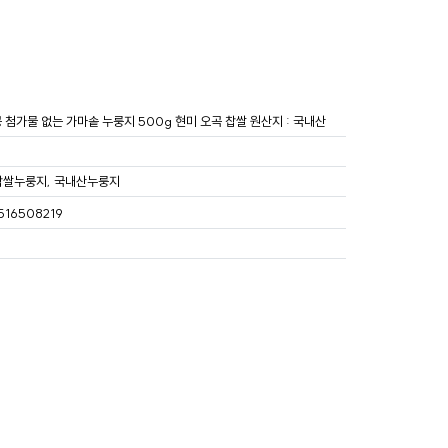
 인공 첨가물 없는 가마솥 누룽지 500g 현미 오곡 찹쌀 원산지 : 국내산
 찹쌀누룽지, 국내산누룽지
s/516508219