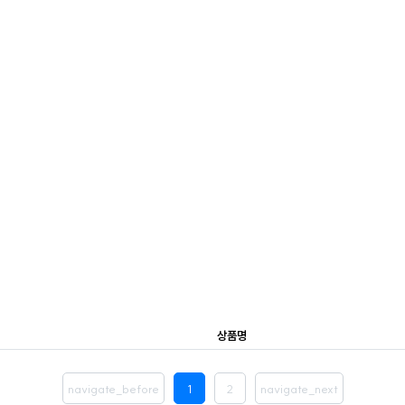
상품명
navigate_before
1
2
navigate_next