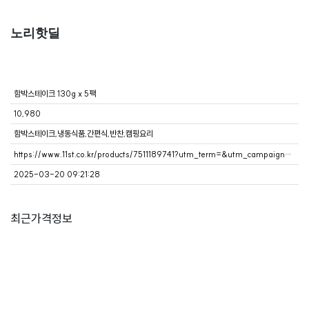
노리핫딜
함박스테이크 130g x 5팩
10,980
함박스테이크,냉동식품,간편식,반찬,캠핑요리
https://www.11st.co.kr/products/7511189741?utm_term=&utm_campaign=%BD%BA%C6%F9%BC%AD%B8%B5%C5%A9&utm_source=%BB%CB%BB%D1_PC_P&utm_medium=%C6%F7%C5%D0+%C1%A6%C8%DE
2025-03-20 09:21:28
최근가격정보