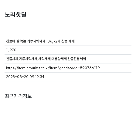
노리핫딜
찬물에 잘 녹는 가루세탁세제 10kgx2개 찬물 세제
11,970
찬물세제,가루세탁세제,세탁세제,대용량세제,찬물전용세제
https://item.gmarket.co.kr/Item?goodscode=890766179
2025-03-20 09:19:34
최근가격정보