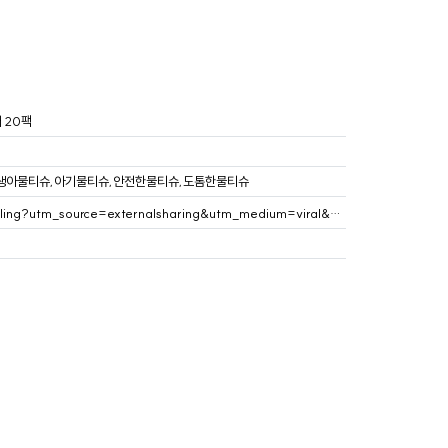
 20팩
,신생아물티슈,아기물티슈,안전한물티슈,도톰한물티슈
https://ohou.se/productions/2975627/selling?utm_source=externalsharing&utm_medium=viral&airbridge_referrer=airbridge%3Dtrue%26event_uuid%3Dd63dbe26-6c95-4dc6-87af-6d6ec94f61f8%26client_id%3Dc4b47258-a382-4f39-bd1c-097fc0071ef8%26referrer_timestamp%3D17424