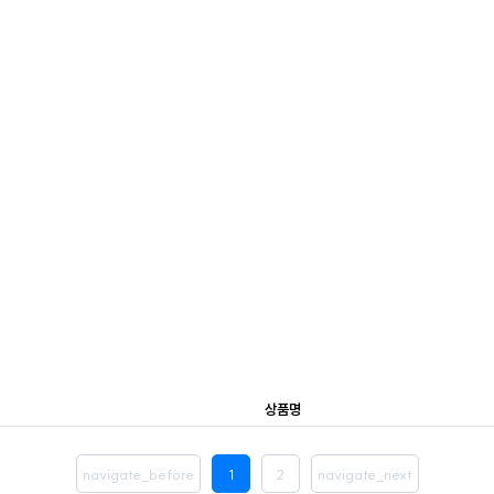
상품명
navigate_before
1
2
navigate_next