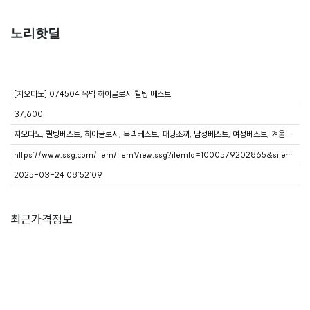
노리핫딜
[지오다노] 074504 목넥 하이글로시 퀼팅 베스트
37,600
지오다노, 퀼팅베스트, 하이글로시, 목넥베스트, 패딩조끼, 남성베스트, 여성베스트, 겨울베스트, 캐주얼베스트
https://www.ssg.com/item/itemView.ssg?itemId=1000579202865&siteNo=6004&salestrNo=6005&rightBadgeCd=&ckwhere=share_app&gateYn=Y&store=N&mobilAppSvcNo=3
2025-03-24 08:52:09
최근가격정보