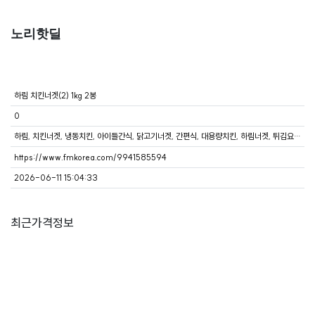
노리핫딜
하림 치킨너겟(2) 1kg 2봉
0
하림, 치킨너겟, 냉동치킨, 아이들간식, 닭고기너겟, 간편식, 대용량치킨, 하림너겟, 튀김요리, 홈술안주
https://www.fmkorea.com/9941585594
2026-06-11 15:04:33
최근가격정보