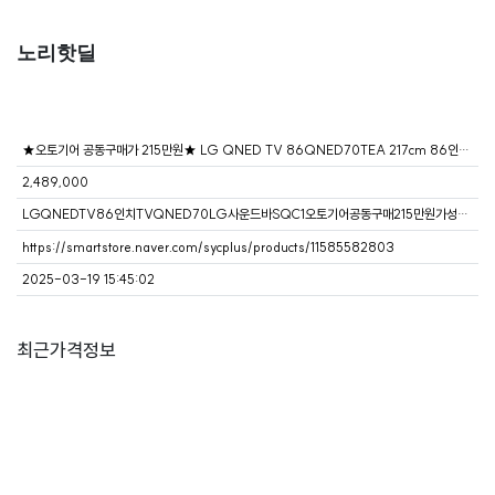
노리핫딜
★오토기어 공동구매가 215만원★ LG QNED TV 86QNED70TEA 217cm 86인치+LG 사운드바 SQC1
2,489,000
LGQNEDTV86인치TVQNED70LG사운드바SQC1오토기어공동구매215만원가성비TV대형TV홈시네마
https://smartstore.naver.com/sycplus/products/11585582803
2025-03-19 15:45:02
최근가격정보